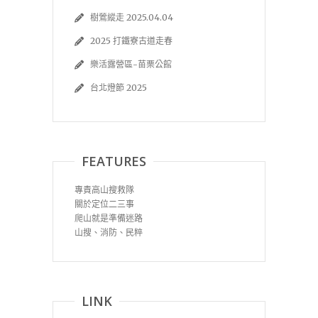
樹鶯縱走 2025.04.04
2025 打鐵寮古道走春
樂活露營區-苗栗公館
台北燈節 2025
FEATURES
專責高山搜救隊
關於定位二三事
爬山就是準備迷路
山搜、消防、民粹
LINK