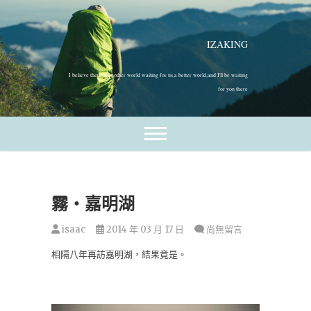
跳
至
主
IZAKING
要
內
I believe there is another world waiting for us,a better world,and I'll be waiting
容
for you there
霧‧嘉明湖
isaac
2014 年 03 月 17 日
尚無留言
相隔八年再訪嘉明湖，結果竟是。