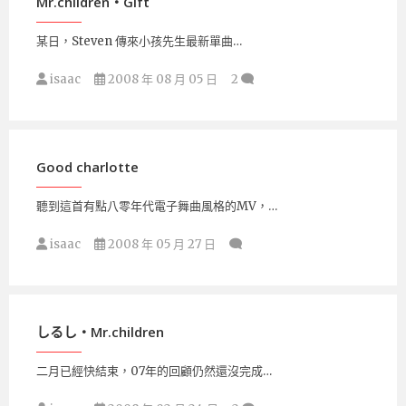
Mr.children‧Gift
某日，Steven 傳來小孩先生最新單曲…
isaac
2008 年 08 月 05 日
2
Good charlotte
聽到這首有點八零年代電子舞曲風格的MV，…
isaac
2008 年 05 月 27 日
しるし‧Mr.children
二月已經快結束，07年的回顧仍然還沒完成…