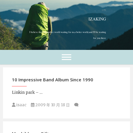
跳
至
主
IZAKING
要
內
I believe there is another world waiting for us,a better world,and I'll be waiting
容
for you there
10 Impressive Band Album Since 1990
Linkin park – …
isaac
2009 年 10 月 18 日